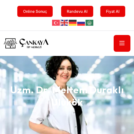
Online Sonuç
Randevu Al
Fiyat Al
Uzm. Dr. Meltem Duraklı
Ulukök