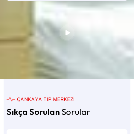
Ç
A
N
K
A
Y
A
T
I
P
M
E
R
K
E
Z
I
Sıkça Sorulan
Sorular