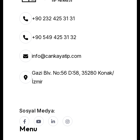
+90 232 425 31 31
+90 549 425 31 32
info@cankayatip.com
Gazi Blv. No:56 D:58, 35280 Konak/
İzmir
Sosyal Medya:
Menu