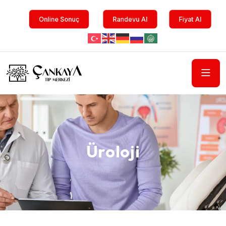
Online Sonuç
Randevu Al
Fiyat Al
Üroloji