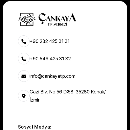
+90 232 425 31 31
+90 549 425 31 32
info@cankayatip.com
Gazi Blv. No:56 D:58, 35280 Konak/
İzmir
Sosyal Medya: